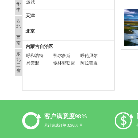
运城
华
中
天津
西
北
北京
西
南
内蒙古自治区
东
呼和浩特
鄂尔多斯
呼伦贝尔
北
兴安盟
锡林郭勒盟
阿拉善盟
三
省
客户满意度98%
累计完成订单 329268 单