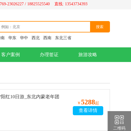
69-23026227 / 18825525540 直线: 13543734393
华南
华东
华中
西北
西南
东北三省
客户案例
办理签证
旅游攻略
阳红10日游_东北内蒙老年团
5288
￥
起
查看详情
二维码