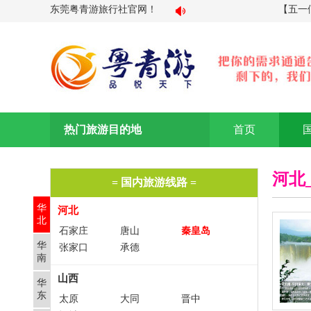
东莞粤青游旅行社官网！
【五一假
热门旅游目的地
首页
河北
= 国内旅游线路 =
华
河北
北
石家庄
唐山
秦皇岛
华
张家口
承德
南
山西
华
东
太原
大同
晋中