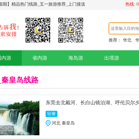
期】精品热门线路_五一旅游推荐_上门接送
热线: 07
推荐：
华北
国内游
省内游
海岛游
出境游
_秦皇岛线路
东莞去北戴河、长白山镜泊湖、呼伦贝尔夕
轻奢
河北 秦皇岛