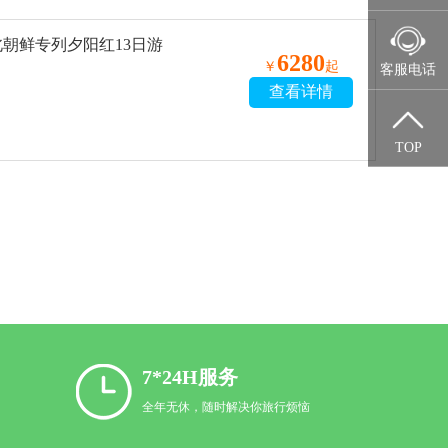
朝鲜专列夕阳红13日游
6280
￥
起
客服电话
查看详情
TOP
7*24H服务
全年无休，随时解决你旅行烦恼