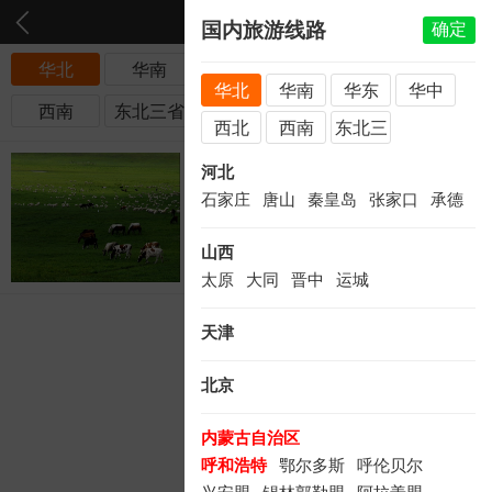
国内旅游线路
确定
华北
华南
华东
华中
西北
华北
华南
华东
华中
西南
东北三省
西北
西南
东北三
省
【草原沙漠高端版】内蒙古大
河北
草原、响沙湾、塞外青城
石家庄
唐山
秦皇岛
张家口
承德
4999
￥
元/起
山西
轻奢
太原
大同
晋中
运城
天津
北京
内蒙古自治区
呼和浩特
鄂尔多斯
呼伦贝尔