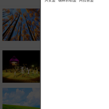
轻奢
兴安盟
锡林郭勒盟
阿拉善盟
东莞出发去大兴安岭白桦
林、北极村、呼伦贝尔大
草原
4299
￥
元/起
轻奢
去呼伦贝尔大草原/亚洲第
一湿地/边城满洲里套娃主
6899
￥
元/起
轻奢
呼伦贝尔双草原、大兴安
岭根河源、恩和俄乡之旅
双飞