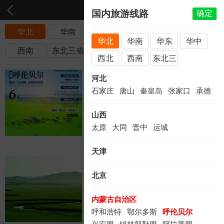
国内旅游线路
确定
华北
华南
华东
华中
西北
华北
华南
华东
华中
西南
东北三省
西北
西南
东北三
省
【呼伦贝尔纯玩双飞6日
河北
游】深圳直飞、五星住
石家庄
唐山
秦皇岛
张家口
承德
宿、丰
山西
8299
￥
元/起
太原
大同
晋中
运城
轻奢
纯玩
天津
（东北内蒙热销产品）哈
尔滨、满洲里、根河湿
北京
地、呼
内蒙古自治区
4980
￥
元/起
呼和浩特
鄂尔多斯
呼伦贝尔