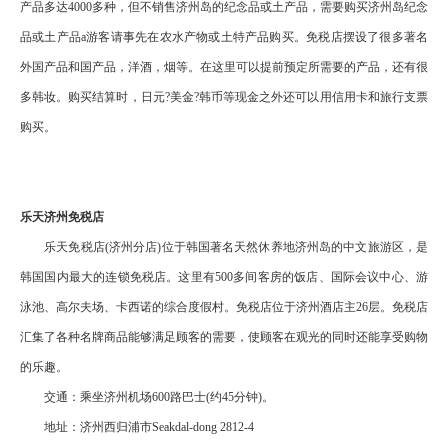
产品多达4000多种，但不销售济州岛的纪念品或土产品，需要购买济州岛纪念
品或土产品a游客请事先在农水产物或土特产品购买。免税店摆设了很多著名
外国产品和国产品，洋酒，烟等。在这里可以提前预定所需要的产品，还有很
多韩妆。购买结算时，日元?美金?韩币等现金之外还可以用信用卡和旅行支票
购买。
乐天济州免税店
乐天免税店(济州分店)位于韩国著名天然休养地济州岛的中文旅游区，是
韩国国内最大的连锁免税店。这里有500多间客房的饭店、国际会议中心、游
泳池、高尔夫场、卡西诺的综合度假村。免税店位于济州酒店主26层。免税店
汇集了各种名牌商品能够满足顾客的需要，使顾客在观光的同时还能享受购物
的乐趣。
交通：乘坐济州机场600路巴士(约45分钟)。
地址：济州西归浦市Seakdal-dong 2812-4