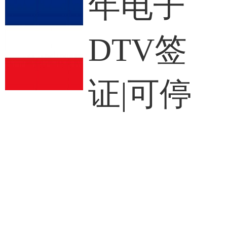
年电子
DTV签
证|可停
留
🇹🇭泰国
DTV🇹🇭 数