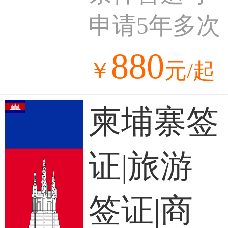
申请5年多次
880
￥
元/起
柬埔寨签
证|旅游
签证|商