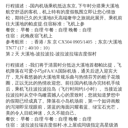
行程描述：-国内机场乘机抵达东京, 下午时分搭乘大溪地
航空舒适的客机，机上特有的度假氛围立即让您心情放
松，期待已久的大溪地8天高端奢华之旅就此展开。乘机前
往大溪地的帕皮提.住宿标准：飞机上参
餐饮： 早餐：自理 午餐：自理 晚餐：自理
住宿： 此晚夜宿飞机上
参考航班： ；香港 / 东 京 CX504 0905/1405 ；东京/大溪地
TN77 (17：40/10：10）
第 2 天 大溪地-波拉波拉-波拉波拉瑞吉度假村
行程描述：-我们将于清晨时分抵达大溪地首都帕比提，飞
机降落在可爱小巧pFAA’A国际机场，通关后进入迎宾大
厅，充斥着悠扬的大溪地常规乐曲与热情芬芳的栀子花颈
圈，正以无比的热情欢迎您。前往国内机场办完转机手续
后，乘机飞往波拉波拉岛（飞行时间约1小时）。当接近波
拉波拉时从空中鸟瞰震撼人心的景致时，您就知道梦想中
的假期已经成真了。降落在小岛机场前，第一个如诗画般
的泻湖即呈现眼前，湛蓝的海面闪耀着蓝、绿宝石光芒，
美的令人目眩神迷，久久不能自己。
餐饮： 早餐：自理 午餐：自理 晚餐：自理
住宿： 波拉波拉瑞吉度假村-水上屋或同级指定高星级酒