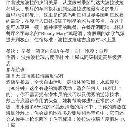
伴着波拉波拉的夕阳美景，从度假村乘船到达大波拉波拉
岛码头，餐厅的车将接我们到达波拉波拉最有名的餐厅－
血玛丽海鲜餐厅。这里是好莱坞明星和世界各国明星政要
的最爱，在餐厅入口处摆满了明星的照片和签名。在这里
您可以享用一顿丰盛并惬意的晚餐。在餐厅酒吧喝一杯以
餐厅名字命名的“Bloody Mary”鸡尾酒，将假期的欢欣气氛
提升到极点。住宿标准：波拉波拉瑞吉度假村-水上屋
餐饮： 早餐：酒店内自助 午餐：自理 晚餐：自理
住宿： 波拉波拉瑞吉度假村-水上屋或同级指定高星级酒
店
参考航班：
第 6 天 波拉波拉瑞吉度假村
酒店早餐后，全天自由活动。建议体验项目：水底漫步
（90分钟）这个有趣的海底活动，适合任何人（8岁以上
的），你不需要拥有潜水员的技巧以及优秀的游泳技术。
戴上海底漫步专用的头盔，她将帮助你进行正常的水n呼
吸，潜水最多6米深的水晶般清澈的海水中，把你的脚放在
海底沙滩上，你会被包围在多彩珊瑚和热带鱼中，它们还
会从你手上抢东西吃！住宿标准：波拉波拉瑞吉度假村-水
上屋