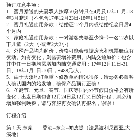
预订注意事项：
1、蜜月赠送的夫妻双人按摩50分钟只在4月及17年11月-18
年3月赠送（不包含17年12月23日-18年1月5日）
2、蜜月礼遇使用条款：结婚证12个月内或结婚纪念日后4
个月内
3、家庭礼遇使用条款：一对游客夫妻至少携带一名12岁以
下儿童（2大1小或者2大2小）
4、外网产品均为起价，价格可能会根据房态和机票舱位有
变动。如有变化，则需要增补费用。内陆交通加价：包含
其中任一日期均需增加内陆交通费用：17年12月11日-31
日、18年1月1日-10日，+488元/人。
5、由于大溪地订单重下修改单的情况很多，请op务必跟客
人确认国内的始发地，确保产品预订正确！
6、圣诞节、元旦、春节、国庆等国内外节假日价格会有所
变化，出发日期包含12月24日及12月31日的行程，则必须
增加强制晚餐，请与客服再次确认再报名，谢谢！
行程介绍
第 1 天 东莞－－香港--东京--帕皮提（法属波利尼西亚,大
溪地）