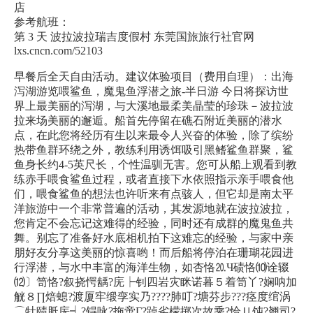
店
参考航班：
第 3 天 波拉波拉瑞吉度假村 东莞国旅旅行社官网
lxs.cncn.com/52103
早餐后全天自由活动。建议体验项目（费用自理）：出海
泻湖游览喂鲨鱼，魔鬼鱼浮潜之旅-半日游 今日将探访世
界上最美丽的泻湖，与大溪地最柔美晶莹的珍珠－波拉波
拉来场美丽的邂逅。船首先停留在礁石附近美丽的潜水
点，在此您将经历有生以来最令人兴奋的体验，除了缤纷
热带鱼群环绕之外，教练利用诱饵吸引黑鳍鲨鱼群聚，鲨
鱼身长约4-5英尺长，个性温驯无害。您可从船上观看到教
练赤手喂食鲨鱼过程，或者直接下水依照指示亲手喂食他
们，喂食鲨鱼的想法也许听来有点骇人，但它却是南太平
洋旅游中一个非常普遍的活动，其发源地就在波拉波拉，
您肯定不会忘记这难得的经验，同时还有成群的魔鬼鱼共
舞。别忘了准备好水底相机拍下这难忘的经验，与家中亲
朋好友分享这美丽的惊喜哟！而后船将停泊在珊瑚花园进
行浮潜，与水中丰富的海洋生物，如杏恪⒛Ч碛恪⑽诠辍
⑿〕笥恪?叙挠愕龋?庑┝钊四岩灾眯诺暮５着笥丫?娴呐加
觥８∏焙螅?渡厦牢缎孪实乃????肺叮?塘芬步???痉度绾涡
⌒牡赜胝庑┥?锝咏?拖啻Γ?踔劣檬掷次故乘?恰Ｕ饨?翘司?