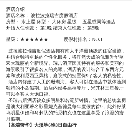
酒店介绍
酒店名称： 波拉波拉瑞吉度假酒店
房型： 水上屋 床型： 大床房 星级： 五星或同等酒店
开始入住晚数： 第1晚 结束入住晚数： 第5晚
星级：★★★★★★ 度假村排名：NO.1
波拉波拉瑞吉度假酒店拥有南太平洋最顶级的住宿设施，
并结合独特卓越的个性化服务，将浑然天成的优雅升华至
宏大瑰丽的全新境界。瑞吉酒店因其特有的服务和美丽的
海景吸引了很多名人的光顾，酒店的设计结合了东西方元
素和波利尼西亚风格，庭院式的别墅保9了客人的私密性。
酒店内修建了人工的珊瑚海。客人可以在酒店中就体验到
独特的小岛假期。酒店内设各高档餐厅，米其林三星餐厅
可以令客人大饱口福。
圣瑞吉斯酒店被众多明星和名流所钟情。这里的总统套房
是澳大利亚著名影星妮克基德曼每年度假的首9，此外好莱
坞明星伊娃和马刺队的托尼帕克也在这里享受了浪漫的蜜
月假期。
【高端奢华】大溪地6晚8日自由行