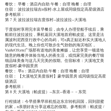
餐饮： 早餐：酒店内自助 午餐：自理 晚餐：自理
住宿： 波拉波拉瑞吉n假村-水上屋或同级指定高星级酒店
参考航班：
第 7 天 波拉波拉瑞吉度假村--波拉波拉--大溪地
于度假村享用完丰富早餐后，由专人办理登船手续后，乘
船前往波拉波拉，乘机返回大溪地首府帕皮提。这里是法
属波利尼西亚行政中心的岛屿，可n真正贴近朴实大溪地人
的现代生活。晚上你也可散步生气勃勃的海滨地区，
Vai&#39;ete广场那有道地的美食摊贩，让您享受一顿道地
随意的晚餐并体验当地人的夜生活，或找家完美的餐厅细
细品味美食与这几天完美的假期。住宿标准：大溪地艾美
度假村-豪华园景房
餐饮： 早n：酒店内自助 午餐：自理 晚餐：自理
住宿： 【大溪地艾美度假村】豪华园景房 或同级指定高星
级酒店
参考航班：
第 8 天 大溪地（帕皮提）--东京--香港－－东莞
行程描述：今早搭乘早班机抵达东京转机回国，回到甜蜜
的家，n亲朋好友分享这难忘的假期。参考航班：帕皮提 /