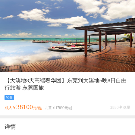
【大溪地8天高端奢华团】东莞到大溪地6晚8日自由
行旅游 东莞国旅
轻奢
38100
2990浏览量
成人￥
元/起
儿童￥
17899
元/起
详情