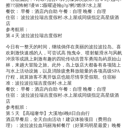
擦??溺怖鲋?谩Ｗ∷薇曜迹翰ɡ?ɡ?鸺?燃俅?水上屋
餐饮： 早餐：酒店内自助 午餐：自理 晚餐：自理
住宿： 波拉波拉瑞吉度假村-水上屋或同级指定高星级酒
店
参考航班：
第 4 天 波拉波拉瑞吉度假村
今日有一整天的时间，继续倘佯在美丽的波拉波拉岛。喜
欢刺激快速感的人，可尝试高 拖曳伞、喷射艇滑水与风帆
冲浪等或跳上刺激有趣的四轮传动吉普车勇闯岛屿原始山
林，来趟大冒险之旅。此外，岛上饭店大都备有各项陆上
与水上活动设施，以及消除疲惫释放能量的各项高级SPA
疗程，就算旅客不离开饭店也能尽情享受假期。住宿标
准：波拉波拉瑞吉度假村-水上屋
餐饮： 早餐：酒店内自助 午餐：自理 晚餐：自理
住宿： 波拉波拉瑞吉度假村-水上屋或同级指定高星级酒
店
参考航班：
第 5 天 【高端奢华】大溪地6晚8日自由行
酒店早餐后，全天自由活动！建议体验项目（费用自
理）：波拉波拉血玛丽海鲜餐厅（好莱坞明星最爱）晚餐