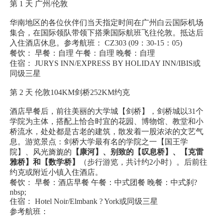
第 1 天 广州/伦敦
华南地区的各位伙伴们当天指定时间在广州白云国际机场
集合，在国际领队带领下搭乘国际航班飞往伦敦。抵达后
入住酒店休息。参考航班： CZ303 (09：30-15：05)
餐饮： 早餐：自理 午餐：自理 晚餐：自理
住宿： JURYS INN/EXPRESS BY HOLIDAY INN/IBIS或
同级三星
第 2 天 伦敦104KM剑桥252KM约克
酒店早餐后，前往美丽的大学城【剑桥】，剑桥城以31个
学院为主体，搭配上恰合时宜的花园、博物馆、教堂和小
桥流水，处处都是古老的建筑，散发着一股浓浓的文艺气
息。游览景点：剑桥大学最有名的学院之一【国王学
院】、风光旖旎的
【康河】、别致的【叹息桥】、【克雷
雅桥】和【数学桥】
（步行游览，共计约2小时）。后前往
约克或附近小镇入住酒店。
餐饮： 早餐：酒店早餐 午餐：中式团餐 晚餐：中式刹?
nbsp;
住宿： Hotel Noir/Elmbank ? York或同级三星
参考航班：