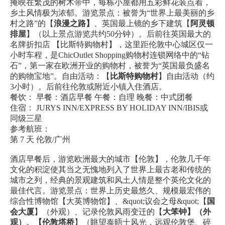
掩映在繁茂的树木带中，每栋小屋都用五彩鲜花装点着，
乡土风情极为浓郁。游览景点：被誉为“世界上最美丽的乡
村之路”的【
浪漫之路】
、英国最上镜的乡下建筑【
阿灵顿
排屋
】（以上景点游览共约50分钟）。后前往英国最大的
名牌折扣店 【比斯特购物村】，这里距伦敦中心城区仅一
小时车程，是ChicOutlet Shopping购物村连锁网络中的“钻
石”，第一家在欧洲开业的购物村，被誉为“英国最负盛名
的购物宝地”。自由活动：【
比斯特购物村
】自由活动（约
3小时）。后前往伦敦或附近小镇入住酒店。
餐饮： 早餐：酒店早餐 午餐：自理 晚餐：中式团餐
住宿： JURYS INN/EXPRESS BY HOLIDAY INN/IBIS或
同级三星
参考航班：
第 7 天 伦敦/广州
酒店早餐后，游览欧洲最大的城市【伦敦】，伦敦几千年
文化的积淀使其当之无愧地列入了世界上最古老和传统的
城市之列，经典的景观建筑和风土人情是整个英伦文化的
最佳代言。游览景点：世界上历史最悠久、规模最宏伟的
综合性博物馆【大英博物馆】、&quot;议会之母&quot;【
国
会大厦
】（外观）、记录伦敦风雨变迁的【
大笨钟】（外
观）、【伦敦塔桥
】（眺望泰晤士风光，远观伦敦堡、碎