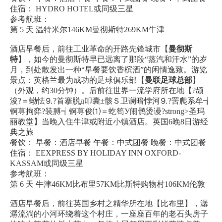
住宿： HYDRO HOTEL或同级三星
参考航班：
第 5 天 温特米尔146KM曼彻斯特269KM牛津
酒店早餐后，前往工业革命的开路先锋城市【
曼彻斯
特
】，如今的曼彻斯特早已远离了那段“蒸汽和汗水”的岁
月，到处散发出一种“早餐要饮香槟酒”的闲情逸致。游览
景点：英格兰最为成功的足球俱乐部【
曼联足球总部
】
（外观，约30分钟）。后前往世界一流学府所在地【?颉
浚?＝蚴怯⒐?首搴脱д叩囊±骸Ｓ卫谰暗悖河⒐?罟爬系牟┪
锕荨拘弈?装膊┪锕荨俊⑴＝虼笱У闹鹘烫谩?strong>圣玛
丽教堂】当晚入住牛津或附近小镇酒店。英国6晚8日游经
典之旅
餐饮： 早餐：酒店早餐 午餐：中式团餐 晚餐：中式团餐
住宿： EEXPRESS BY HOLIDAY INN OXFORD-
KASSAM或同级三星
参考航班：
第 6 天 牛津46KM比布里57KM比斯特购物村106KM伦敦
酒店早餐后，前往英国乡村之精华所在地【比布里】，潺
潺流淌的小河环绕着这个村庄，一座座百年的老石头房子