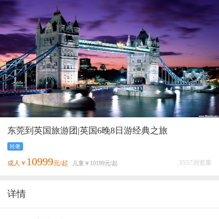
东莞到英国旅游团|英国6晚8日游经典之旅
轻奢
10999
3557浏览量
成人￥
元/起
儿童￥
10199
元/起
详情