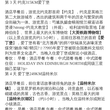
第 3 天 约克315KM爱丁堡
酒店早餐后，游览北约克郡首府【约克】，约克是英格兰
第二大旅游城市，杰出的建筑和两千年的历史与繁荣的商
业街融为一体。游览景点：芍尴执孀畲蟮闹惺兰褪逼诘慕
烫谩?strong>约克大教堂】（外观）、哈利波特取景地【谢
姆伯街】、世界上最大的火车博物馆【
大英铁路博物馆
】
（以上景点游览共约1.5小时）。后前往苏格兰的首府
【爱
丁堡
】，爱丁堡有着“北方雅典”的捎??饫镉涤兄诙喙沤烫
煤突?龅奈?嗬?鞘贝?ㄖ??995年爱丁堡被联合国教科文组织
列为世界文化遗产。当晚入住爱丁堡或附近小镇酒店。
餐饮： 早餐：酒店早餐 午餐：中式团餐 晚餐：中式团餐
住宿： HOLIDAY INN EDINBURGH NORTH或同级三星
煽己桨啵?/p>
第 4 天 爱丁堡249KM温特米尔
酒店早餐后，前往童话故事彼得兔的故乡【
温特米尔
镇
】，这里星罗棋布的湖泊和山陵，诗意盎然，以石板堆
砌建成的房屋，古色古香。游览景点：英格兰最大的湖
【
温特米尔湖区
】（约1小时）。当晚入住温特米尔或附近
小镇酒店。
餐饮： 早餐：酒店早餐 午餐：中式团餐 晚餐：中式团餐