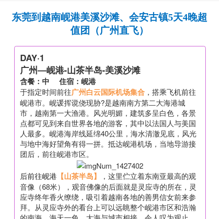
东莞到越南岘港美溪沙滩、会安古镇5天4晚超
值团（广州直飞）
DAY·1
广州—岘港-山茶半岛-美溪沙滩
含餐：中 住宿：岘港
于指定时间前往
广州白云国际机场集合
，搭乘飞机前往
岘港市。岘谖挥谠侥现胁?是越南南方第二大海港城
市，越南第一大渔港。风光明媚，建筑多呈白色，各景
点都可见到来自世界各地的游客，其中以法国人与美国
人最多。岘港海岸线延绵40公里，海水清澈见底，风光
与地中海好望角有得一拼。抵达岘港机场，当地导游接
团后，前往岘港市区。
后前往岘港
【山茶半岛】
，这里伫立着东南亚最高的观
音像（68米），观音佛像的后面就是灵应寺的所在，灵
应寺终年香火缭绕，吸引着越南各地的善男信女前来参
拜。从灵应寺外的看台上可以远眺整个岘港市区和浩瀚
的南海，海天一色，大海与城市相接，令人叹为观止。