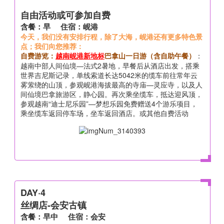
自由活动或可参加自费
含餐：早 住宿：岘港
今天，我们没有安排行程，除了大海，岘港还有更多特色景
点；我们向您推荐：
自费游览：
巴拿山一日游（含自助午餐）
：
越南岘港新地标
越南中部人间仙境—法式2暑地，早餐后从酒店出发，搭乘
世界吉尼斯记录，单线索道长达5042米的缆车前往常年云
雾萦绕的山顶，参观岘港海拔最高的寺庙—灵应寺，以及人
间仙境巴拿旅游区，静心园。再次乘坐缆车，抵达迎风顶，
参观越南“迪士尼乐园”—梦想乐园免费赠送4个游乐项目，
乘坐缆车返回停车场，坐车返回酒店。或其他自费活动
DAY·4
丝绸店-会安古镇
含餐：早中 住宿：会安