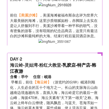
前往
【美溪沙滩】
，美溪海滩被福布斯杂志评为世界六
大最美丽的海滩，这里沙质细腻如粉，赤脚踩上去实在
是让人舒服到不行，美溪沙滩带着一种平和的朝气，没
有密集的游客，没有喧闹的纪念品商店，这里只有最洁
白的沙滩和最纯粹的大海。结束行程后返回酒店休息。
DAY·2
海云岭-灵姑湾-粉红大教堂-
乳胶店-特产店-韩
江夜游
含餐：早中 住宿：岘港
早餐后，前往
【海云岭】
（游览约20分钟）岘港到顺
化，人生必去的五十个地方之一。长山的支脉海云山由
越南边境迤逦向东，直插入海，海云岭是它的最后一座
山峰，海拔470米。海云关素有“天下第一雄关”之称。海
云岭上终年白云缭绕，随风飘忽，与蓝天、苍海浑如一
体。海云岭草木葱笼，翠竹成林，使人流连忘返。被当