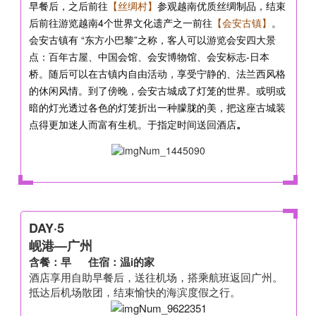
早餐后，之后前往
【丝绸村】
参观越南优质丝绸制品，结束
后前往游览越南4个世界文化遗产之一前往
【会安古镇】
。
会安古镇有 “东方小巴黎”之称，客人可以游览会安四大景
点：百年古屋、中国会馆、会安博物馆、会安标志-日本
桥。随后可以在古镇内自由活动，享受宁静的、法兰西风格
的休闲风情。到了傍晚，会安古城成了灯笼的世界。或明或
暗的灯光透过各色的灯笼折出一种朦胧的美，把这座古城装
点得更加迷人而富有生机。于指定时间送回酒店
。
DAY·5
岘港—广州
含餐：早 住宿：温i的家
酒店享用自助早餐后，
送往机场，搭乘航班返回广州。
抵达后机场散团，结束愉快的海滨度假之行。