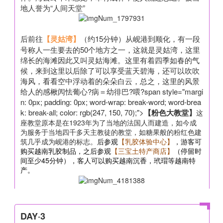
地人誉为“人间天堂”
后前往
【灵姑湾】
（约15分钟）从岘港到顺化，有一段
号称人一生要去的50个地方之一，这就是灵姑湾，这里
绵长的海滩因此又叫灵姑海滩。这里有着四季如春的气
候，来到这里以后除了可以享受蓝天碧海，还可以吹吹
海风，看看空中浮动着的朵朵白云，总之，这里的风景
给人的感楸闶怯葡心?病＝幼徘巴?喂?span style="margi
n: 0px; padding: 0px; word-wrap: break-word; word-brea
k: break-all; color: rgb(247, 150, 70);">
【粉色大教堂】
这
座教堂原本是在1923年为了当地的法国人而建造，如今成
为服务于当地四千多天主教徒的教堂，如糖果般的粉红色建
筑几乎成为岘港的标志。
后参观
【乳胶体验中心】
，游客可
购买越南乳胶制品，之后参观
【三宝土特产商店】
（停留时
间至少45分钟），客人可以购买越南沉香，玳瑁等越南特
产。
DAY·3