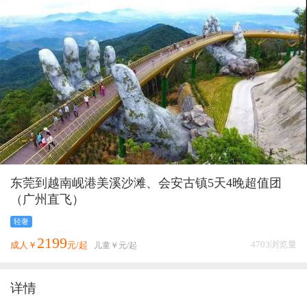
东莞到越南岘港美溪沙滩、会安古镇5天4晚超值团
（广州直飞）
轻奢
2199
4703浏览量
成人￥
元/起
儿童￥
元/起
详情