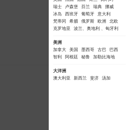
东莞到泰国纯玩
瑞士
卢森堡
芬兰
瑞典
挪威
团价格|曼谷芭提
冰岛
西班牙
葡萄牙
意大利
梵蒂冈
希腊
俄罗斯
欧洲
北欧
雅5夜6日游 广州
克罗地亚
波兰、奥地利 、匈牙利
3599
美洲
￥
元/起
加拿大
美国
墨西哥
古巴
巴西
轻奢
纯玩
含接送
智利
阿根廷
秘鲁
加勒比海地
大洋洲
深圳直飞曼谷大
澳大利亚
新西兰
斐济
汤加
城府、美食尊享
品质六天团【唯
品大城
3199