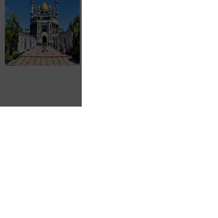
清迈放水灯祝愿
+清
3799
￥
元/起
轻奢
国庆出发哪旅游
好_去曼谷+芭提
雅自由自费6日五
晚
1799
￥
元/起