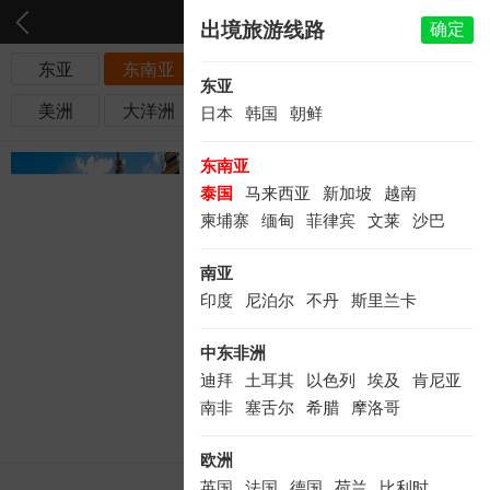
出境旅游线路
确定
东亚
东南亚
南亚
中东非洲
欧洲
东亚
美洲
大洋洲
日本
韩国
朝鲜
东莞去曼谷芭堤
东南亚
泰国
马来西亚
新加坡
越南
雅超值6天纯玩团|
柬埔寨
缅甸
菲律宾
文莱
沙巴
到泰国旅游一般
南亚
印度
尼泊尔
不丹
斯里兰卡
玩
中东非洲
2799
迪拜
土耳其
以色列
埃及
肯尼亚
￥
元/起
南非
塞舌尔
希腊
摩洛哥
纯玩
超值
含接送
欧洲
英国
法国
德国
荷兰
比利时