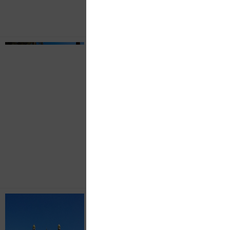
￥
元/起
轻奢
【唯品泰国】曼
芭、沙美岛、76
层海鲜自助美食
尊享
2999
￥
元/起
轻奢
东莞出发泰国纯
玩不购物旅游团