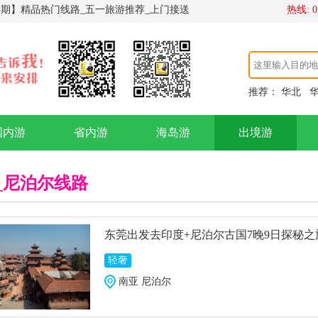
】精品热门线路_五一旅游推荐_上门接送
热线: 07
推荐：
华北
国内游
省内游
海岛游
出境游
_尼泊尔线路
东莞出发去印度+尼泊尔古国7晚9日探秘之
轻奢
南亚 尼泊尔