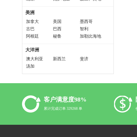
利 、匈牙利
美洲
加拿大
美国
墨西哥
古巴
巴西
智利
阿根廷
秘鲁
加勒比海地
大洋洲
澳大利亚
新西兰
斐济
汤加
客户满意度98%
累计完成订单 329268 单