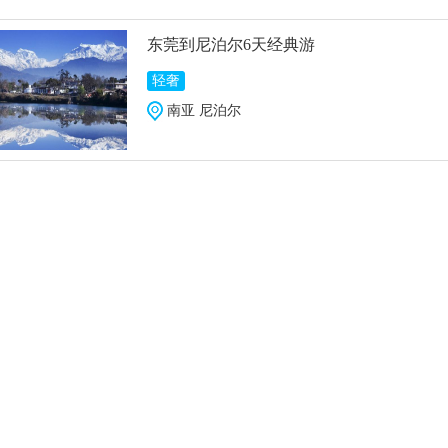
东莞到尼泊尔6天经典游
轻奢
南亚 尼泊尔