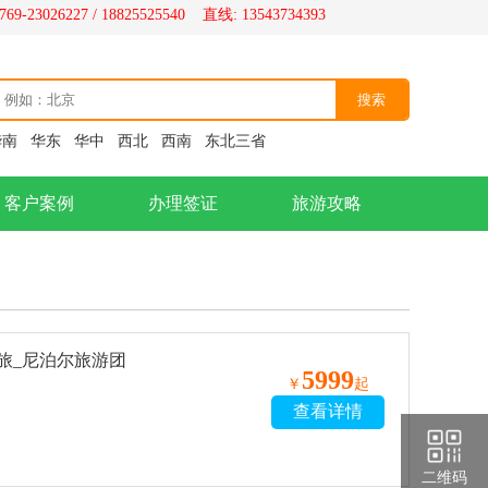
69-23026227 / 18825525540 直线: 13543734393
华南
华东
华中
西北
西南
东北三省
客户案例
办理签证
旅游攻略
旅_尼泊尔旅游团
5999
￥
起
查看详情
二维码