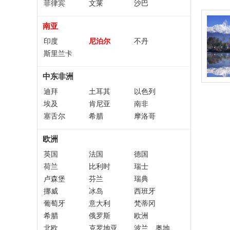
菲律宾
文莱
沙巴
南亚
印度
尼泊尔
不丹
斯里兰卡
中东非洲
迪拜
土耳其
以色列
埃及
肯尼亚
南非
塞舌尔
希腊
摩洛哥
欧洲
英国
法国
德国
荷兰
比利时
瑞士
卢森堡
芬兰
瑞典
挪威
冰岛
西班牙
葡萄牙
意大利
梵蒂冈
希腊
俄罗斯
欧洲
北欧
克罗地亚
波兰、奥地