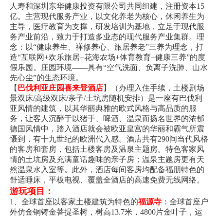
人寿和深圳东华健康投资有限公司共同组建，注册资本15
亿。主营现代服务产业，以文化养老为核心，休闲养生为
主导，医疗教育为支撑，研发培训为基地，立足于现代服
务产业前沿，致力于打造多业态的现代服务产业集群。理
念：以“健康养生、禅修养心、旅居养老”三养为理念，打
造“互联网+欢乐旅居+花海农场+体育教育+健康三养”的度
假乐园。庄园环境——具有“空气洗面、负离子洗肺、山水
先心尘”的生态环境。
【
巴伐利亚庄园喜来登酒店
】（办理入住手续，土楼剧场
景双床/高级双床/亲子/土坑房随机安排）是一座有巴伐利
亚风情的建筑，以其华丽典雅的欧式风格与高品质的服
务，让客人沉醉于以猪手、啤酒、温泉而扬名世界的浓郁
德国风情中，踏入酒店就会被欧亚皇宫的华丽和霸气所震
慑到，有十九世纪的欧洲代入感。酒店共有290间当代风格
的客房和套房，包括土楼客房及温泉主题房。特色客家风
情的土坑房及充满童话趣味的亲子房；温泉主题房更有天
然温泉水入室等。此外，酒店每间客房均配备福朋特色的
舒适睡床，平板电视、覆盖全酒店的高速免费无线网络。
游玩项目：
1、全球首座以客家土楼建筑为特色的
福源寺
：全球首座户
外仿金铜铸金菩提圣树，树高13.7米，4800片金叶子，运