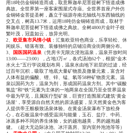
用18吨仿金铜铸造而成，取意释迦牟尼菩提树下悟道成佛
典故。全世界第一座客家围屋式寺庙。全世界首座户外仿
金铜铸金菩提圣树，矗立于福源寺南北轴线与东西轴线的
交叉点，树高13.7米，运用18吨仿金铜铸造而成，取材于
释迦牟尼菩提树下悟道成佛之典故。全树4800片金叶子枝
繁叶茂，冠盖如云，放异光明。
2、
欧亚集市风情小镇
：汇集欧亚特色商业，乐享轻松、休
闲娱乐。错落有致、装修独特的店铺沿商业街两侧分布。
3、
国医国药温泉
（凭房卡无限次浸泡温泉，温泉开放时间
13:00——23:00），占地3万㎡，各式汤池62个，根据“金木
水火土”五行学说规划布局，温泉水由地下岩层的过滤，经
过百年沉积，吸取了地底大量矿物质及微量元素，富含对
人体有益的偏酸、锂、锌、锰、氡等58种矿物质元素。温
泉以国药为方，温泉为剂，形成国药温泉方剂。其中“碳酸
氢盐”和“铁”元素为主体的一地两泉在全国乃至全世界温泉
中最为罕见，且属医疗型矿泉，巨资打造围屋式建筑‘黄金
汤屋’，享受源自自然天然的原汤盛宴，呈天然黄金色为客
人提供帝王般极致汤泉体验。在黄金汤泉瀑布下放松身
心，在石板温泉中感受温润与能量，玉石、盐疗、中药、
冰蒸多种不同的养生体验，女的越泡越美，男的越泡越
健。（超大无边际泳池、冰汗蒸房、室内室外泡池等等）