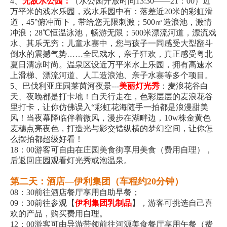
4、
无敌水公园：
（水公园开放时间13:30——21：00）近
万平米的戏水乐园，戏水乐园中有：落差近20米的彩虹滑
道，45°俯冲而下，带给您无限刺激；500㎡造浪池，激情
冲浪；28℃恒温泳池，畅游无限；500米漂流河道，漂流戏
水、其乐无穷；儿童水寨中，您与孩子一同感受大型翻斗
倒水的震撼气势……全民戏水，亲子狂欢，真正感受粤北
夏日清凉时尚。温泉区设近万平米水上乐园，拥有高速水
上滑梯、漂流河道、人工造浪池、亲子水寨等多个项目。
5、巴伐利亚庄园莱茵河夜景---
美丽灯光秀
：麦浪花谷白
天、夜晚都是打卡地！白天行走在，色彩层层的麦浪花谷
里打卡，让你仿佛误入“彩虹花海随手一拍都是浪漫甜美
风！当夜幕降临伴着微风，漫步在湖畔边，10w株金黄色
麦穗点亮夜色，打造光与影交错纵横的梦幻空间，让你怎
么摆拍都超级好看！
18：00游客可自由在庄园美食街享用美食（费用自理），
后返回庄园观看灯光秀或泡温泉。
第二天：酒店—伊利集团（车程约20分钟）
08：30前往酒店餐厅享用自助早餐；
09：30前往参观【
伊利集团乳制品
】，游客可挑选自己喜
欢的产品，购买费用自理。
12：00游客可由导游带领前往河源美食餐厅享用午餐（费