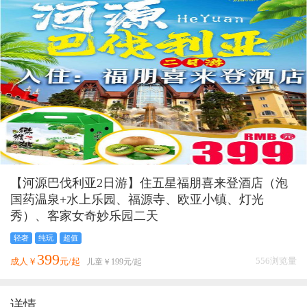
【河源巴伐利亚2日游】住五星福朋喜来登酒店（泡
国药温泉+水上乐园、福源寺、欧亚小镇、灯光
秀）、客家女奇妙乐园二天
轻奢
纯玩
超值
399
556浏览量
成人￥
元/起
儿童￥
199
元/起
详情