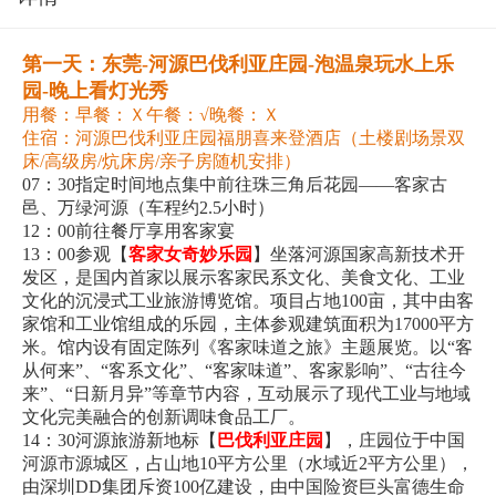
第一天：东莞-河源巴伐利亚庄园-泡温泉玩水上乐
园-晚上看灯光秀
用餐：早餐：Ｘ午餐：√晚餐：Ｘ
住宿：河源巴伐利亚庄园福朋喜来登酒店（土楼剧场景双
床/高级房/炕床房/亲子房随机安排）
07：30指定时间地点集中前往珠三角后花园——客家古
邑、万绿河源（车程约2.5小时）
12：00前往餐厅享用客家宴
13：00参观【
客家女奇妙乐园
】坐落河源国家高新技术开
发区，是国内首家以展示客家民系文化、美食文化、工业
文化的沉浸式工业旅游博览馆。项目占地100亩，其中由客
家馆和工业馆组成的乐园，主体参观建筑面积为17000平方
米。馆内设有固定陈列《客家味道之旅》主题展览。以“客
从何来”、“客系文化”、“客家味道”、客家影响”、“古往今
来”、“日新月异”等章节内容，互动展示了现代工业与地域
文化完美融合的创新调味食品工厂。
14：30河源旅游新地标【
巴伐利亚庄园
】，庄园位于中国
河源市源城区，占山地10平方公里（水域近2平方公里），
由深圳DD集团斥资100亿建设，由中国险资巨头富德生命