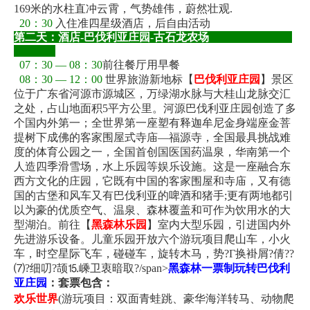
169米的水柱直冲云霄，气势雄伟，蔚然壮观.
20：30
入住准四星级酒店，后自由活动
第二天：酒店-巴伐利亚庄园-古石龙农场
07：30 — 08：30
前往餐厅用早餐
08：30 — 12：00
世界旅游新地标【
巴伐利亚庄园
】景区
位于广东省河源市源城区，万绿湖水脉与大桂山龙脉交汇
之处，占山地面积5平方公里。河源巴伐利亚庄园创造了多
个国内外第一；全世界第一座塑有释迦牟尼金身端座金菩
提树下成佛的客家围屋式寺庙
—
福源寺，全国最具挑战难
度的体育公园之一，全国首创国医国药温泉，华南第一个
人造四季滑雪场，水上乐园等娱乐设施。这是一座融合东
西方文化的庄园，它既有中国的客家围屋和寺庙，又有德
国的古堡和风车又有巴伐利亚的啤酒和猪手
;
更有两地都引
以为豪的优质空气、温泉、森林覆盖和可作为饮用水的大
型湖泊。前往【
黑森林乐园
】室内大型乐园，引进国内外
先进游乐设备。儿童乐园开放六个游玩项目爬山车，小火
车，时空星际飞车，碰碰车，旋转木马，势?Γ换褂屑?倩??
⑺?细叨?颉⒖嵊卫衷暗取?/span>
黑森林一票制玩转巴伐利
亚庄园
：套票包含：
欢乐世界
(游玩项目：双面青蛙跳、豪华海洋转马、动物爬