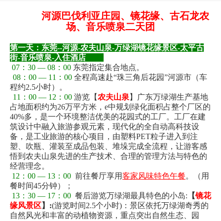
河源巴伐利亚庄园、镜花缘、古石龙农
场、音乐喷泉二天团
第一天：东莞--河源-农夫山泉-万绿湖镜花缘景区-太平古
街-音乐喷泉-入住酒店
、
07：30 — 08：00
东莞指定集合地点。
08：00 — 11：00
全程高速赴“珠三角后花园”河源市（车
程约2.5小时）。
11：00 — 12：00
游览【
农夫山泉
】广东万绿湖生产基地
占地面积约为
26
万平方米，e中规划绿化面积占整个厂区的
40%
多，是一个环境整洁优美的花园式的工厂。工厂在建
筑设计中融入旅游参观元素，现代化的全自动高科技设
备，是工业旅游的核心项目，由塑料
PET
粒子进入到注
塑、吹瓶、灌装至成品包装、堆垛完成全流程，让游客感
悟到农夫山泉先进的生产技术、合理的管理方法与特色的
经营理念。
12：00 — 13：00
前往餐厅享用
客家风味特色午餐
。（用
餐时间45分钟）；
13：30 — 17：00
餐后游览万
绿湖最具特色的小岛
:
【
镜花
缘风景区
】
:
(
游览时间
2.5
个小时
)
：景区依托万绿湖奇秀的
自然风光和丰富的动植物资源，重点突出自然生态、园