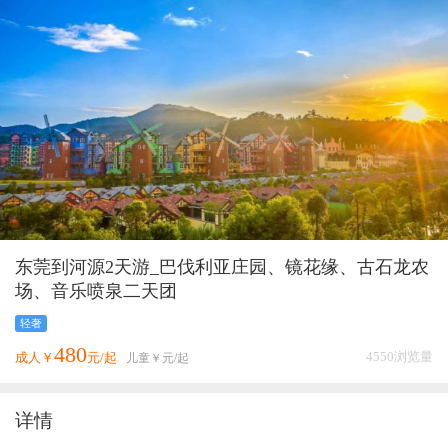
东莞到河源2天游_巴伐利亚庄园、镜花缘、古石龙农
场、音乐喷泉二天团
轻奢
480
4550浏览量
成人￥
元/起
儿童￥
元/起
详情