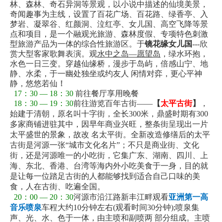
林、森林、奇石异洞等景观，以小说中描述的仙境美景，
奇闻趣事为主线，设置了百花广场、百花路、绿香亭、入
梦岩、凝翠谷、红颜洞、泣红亭、女儿国、高空飞降等景
点和项目，是一个融观光旅游、森林度假、专项特色刺激
型旅游产品为一体的综合性旅游区。于
镜花缘女儿国
---
欣
赏大型客家歌舞表演。观
水中之岛—愿望岛
，绿水环抱，
水色一日三变。穿越仙缘桥，漫步于岛屿，倍感山宁、地
静、水柔，于一幽处独坐或约友人
闲情对弈，更心平神
静，悠悠若仙
！
17：30 — 18：30
前往餐厅享用晚餐
18：30 — 19：30
前往游览百年古街——
【
太平古街
】
，
始建于清朝，原名叫十字街，全长300米，鼎盛时期有300
多家商铺进驻其中，因早年商业兴旺，整条街呈现出一片
太平盛世的景象，故改 名太平街。全新改造修缮后的太平
古街是河源一张“城市文化名片”；不只是商业街、文化
街，还是河源唯一的小吃街，它集广东、湖南、四川、上
海、东北、香港、台湾等海内外小吃美食于一身，目的就
是让每一位踏足古街的人都能够找到适合自己口味的美
食，人在古街、吃遍全国。
20：00 — 20：30
河
源市沿江路新丰江畔观看
亚洲第一高
音乐喷泉
车程大约10分钟左右(观看时间30分钟);喷泉集
声、光、水、色于一体，由主喷和副喷两 部分组成。主喷