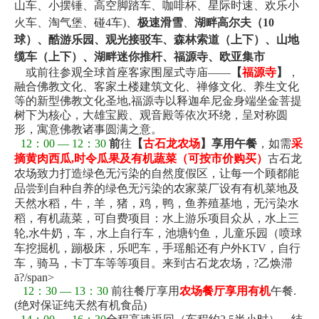
山车、小摆锤、高空脚踏车、咖啡杯、星际时速、欢乐小
火车、淘气堡、碰4车)、
极速滑雪
、
湖畔高尔夫（10
球）、酷游乐园、观光接驳车、森林索道（上下）、山地
缆车（上下）、湖畔迷你推杆、福源寺、欧亚集市
或前往
参观全球首座客家围屋式寺庙
——
【
福源寺
】
，
融合佛教文化、客家土楼建筑文化、禅修文化、养生文化
等的新型佛教文化圣地
,
福源寺以释迦牟尼金身端坐金菩提
树下为核心，大雄宝殿、观音殿等依次环绕，呈对称圆
形，寓意佛教诸事圆满之意
。
12：00 — 12：30
前
往
【
古石龙农场
】享用午餐
，如需
采
摘黄肉西瓜
,
时令瓜果及有机蔬菜（可按市价购买）
古石龙
农场致力打造绿色无污染的自然度假区，让每一个顾都能
品尝到自种自养的绿色无污染的农家菜厂设有有机菜地及
天然水稻，牛，羊，猪，鸡，鸭，鱼养殖基地，无污染水
稻，有机蔬菜，可自费项目：水上游乐项目众从，水上三
轮
,
水牛奶，车，水上自行车，池塘钓鱼，儿童乐园（喷球
车挖掘机，蹦极床，乐吧车，手瑶船还有户外
KTV
，自行
车，骑马，卡丁车等等项目。来到古石龙农场，?乙焕滞
ā?/span>
12：30 — 13：30
前往餐厅享用
农场餐厅享用有机
午餐.
(绝对保证纯天然有机食品)