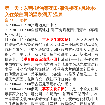
第一天：东莞-观油菜花田-浪漫樱花+风铃木-
入住荣佳国韵温泉酒店-温泉
含：中、晚餐
07：00—08：30指定地点集中；
08：30—11：00全程高速赴“珠三角后花园”河源市（车程
约3.5小时）。
11：00—12：00抵达【
古石龙生态农场
】古石龙农场致力
打造绿色无污染的自然度假区，让每一个顾客都能品尝到
自种自养的无污染的农家菜，园区设有有机菜地及天然水
稻，牛，羊，猪，鸡，鸭，鱼养殖基地，无污染水稻，有
机蔬菜。【
观音阁百亩油菜花田
】油菜花一种经济作物在
中国被广泛种植。有些地方将油菜花田作为观光农业进行
发展，带动当地的旅游经济。坐落在大片的油菜花田中，
仿佛置身画中，美不胜收。（备注：花是季节性景点。如
遇天气原因，花期有变，我社不作任何补偿）
12：00—13：00于古石龙享用有机午餐；
13：00—14：00参观【
客家文化公园
】，是一个全方位展
示客家文化的主题公园，布局为“一轴两像三湖四馆”。在
一条客家文化2000多米长的主轴线上，安奉赵佗和孙中山
先生两座塑像，围三湖以壮其观，设博物馆、规划展览