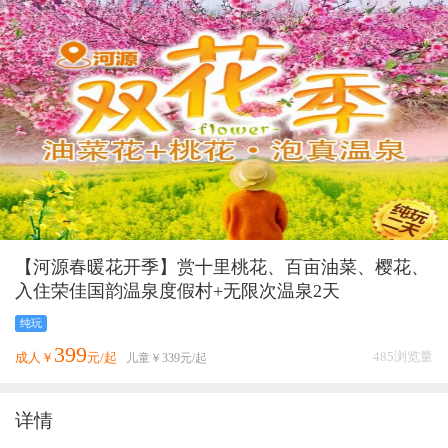
【河源春暖花开季】赏十里桃花、百亩油菜、樱花、
入住荣佳国韵温泉度假村+无限次温泉2天
纯玩
399
485浏览量
成人￥
元/起
儿童￥
339
元/起
详情