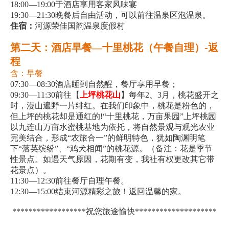
18:00—19:00于酒店享用客家风味宴
19:30—21:30晚餐后自由活动，可以前往温泉区泡温泉。
住宿：
河源荣佳国韵温泉度假村
第二天：酒店早餐—十里桃花（午餐自理）-返
程
含：早餐
07:30—08:30酒店睡到自然醒，餐厅享用早餐；
09:30—11:30前往【
上坪桃花山
】每年2、3月，桃花盛开之
时，漫山遍野一片绯红。在我们印象中，桃花是粉色的，
但上坪的桃花却是通红的!“十里桃花，万亩果园”上坪桃园
以九连山万亩水蜜桃基地为依托，将自然景观与观光农业
完美结合，形成“农旅合一”的鲜明特色，犹如陶渊明笔
下“落英缤纷”、“鸡犬相闻”的桃花源。（备注：花是季节
性景点。如遇天气原因，花期有变，我社有权更改其它带
花景点）。
11:30—12:30前往餐厅自理午餐。
12:30—15:00结束河源精彩之旅！返回温馨的家。
******************祝您旅途愉快********************