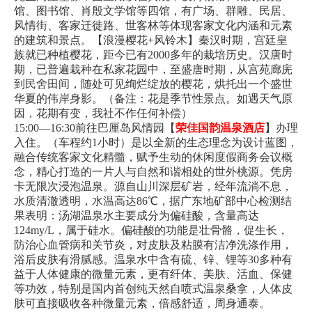
馆、图书馆、肖殷文学馆等四馆，有广场、群雕、民居、
风情街、客家迁徙路、世客林等体现客家文化内涵和元素
的建筑和景点。【浪漫樱花+风铃木】秦汉时期，宫廷皇
族就已种植樱花，距今已有2000多年的栽培历史。汉唐时
期，已普遍栽种在私家花园中，至盛唐时期，从宫苑廊庑
到民舍田间，随处可见绚烂绽放的樱花，烘托出一个盛世
华夏的伟岸身影。（备注：花是季节性景点。如遇天气原
因，花期有变，我社不作任何补偿）
15:00—16:30前往巴厘岛风情园【
荣佳国韵温泉酒店
】办理
入住。（车程约1小时）是以全新的生态理念为设计蓝图，
融合传统客家文化精髓，赋予生动的休闲度假商务会议概
念，精心打造的一片人与自然和谐相处的世外桃源。凭房
卡无限次浸泡温泉。源自山川深层矿岩，经年流淌不息，
水质清澈透明，水温高达86℃，据广东地矿部中心检测结
果表明：汤湖温泉水主要成分为偏硅酸，含量高达
124my/L，属于硅水。偏硅酸的功能是壮骨骼，促生长，
防治心血管病和关节炎，对皮肤及粘膜有洁净洗涤作用，
浴后皮肤有滑腻感。温泉水中含有硫、锌、锂等30多种有
益于人体健康的微量元素，更有纤体、美肤、活血、保健
等功效，特别是国内首创纯天然自喷式温泉桑拿，人体皮
肤可直接吸收各种微量元素，倍感舒适，周身通泰。