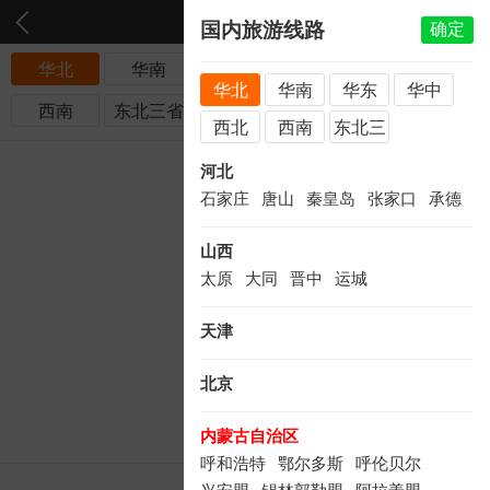
国内旅游线路
确定
华北
华南
华东
华中
西北
华北
华南
华东
华中
西南
东北三省
西北
西南
东北三
省
【呼伦贝尔纯玩
河北
石家庄
唐山
秦皇岛
张家口
承德
双飞6日游】深圳
山西
直飞、五星住
太原
大同
晋中
运城
宿、丰
天津
8299
￥
北京
元/起
轻奢
纯玩
内蒙古自治区
呼和浩特
鄂尔多斯
呼伦贝尔